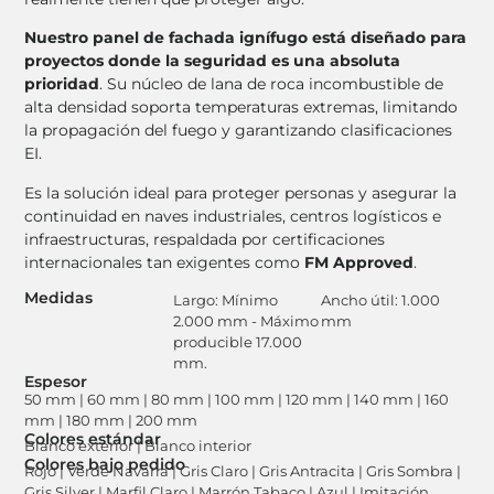
Nuestro panel de fachada ignífugo está diseñado para
proyectos donde la seguridad es una absoluta
prioridad
. Su núcleo de lana de roca incombustible de
alta densidad soporta temperaturas extremas, limitando
la propagación del fuego y garantizando clasificaciones
EI
.
Es la solución ideal para proteger personas y asegurar la
continuidad en naves industriales, centros logísticos e
infraestructuras, respaldada por certificaciones
internacionales tan exigentes como
FM Approved
.
Medidas
Largo: Mínimo
Ancho útil: 1.000
2.000 mm - Máximo
mm
producible 17.000
mm.
Espesor
50 mm | 60 mm | 80 mm | 100 mm | 120 mm | 140 mm | 160
mm | 180 mm | 200 mm
Colores estándar
Blanco exterior | Blanco interior
Colores bajo pedido
Rojo | Verde Navarra | Gris Claro | Gris Antracita | Gris Sombra |
Gris Silver | Marfil Claro | Marrón Tabaco | Azul | Imitación