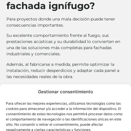
fachada ignífugo?
Para proyectos donde una mala decisión puede tener
consecuencias importantes.
Su excelente comportamiento frente al fuego, sus
prestaciones acústicas y su durabilidad lo convierten en
una de las soluciones más completas para fachadas
industriales y comerciales.
Además, al fabricarse a medida, permite optimizar la
instalación, reducir desperdicios y adaptar cada panel a
las necesidades reales de la obra.
Solicita tu presupuesto y recibe asesoramiento técnico
Gestionar consentimiento
especializado para elegir la solución más adecuada para
tu proyecto.
Para ofrecer las mejores experiencias, utilizamos tecnologías como las
cookies para almacenar y/o acceder a la información del dispositivo. El
consentimiento de estas tecnologías nos permitirá procesar datos como
el comportamiento de navegación o las identificaciones únicas en este
2
Solicita precio por m
sitio. No consentir o retirar el consentimiento, puede afectar
negativamente a ciertas características y funciones.
Recibirás tu presupuesto en 24h