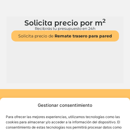
2
Solicita precio por m
Recibirás tu presupuesto en 24h
Solicita precio de
Remate trasero para pared
Gestionar consentimiento
Para ofrecer las mejores experiencias, utilizamos tecnologías como las
cookies para almacenar y/o acceder a la información del dispositivo. El
Suscríbete a nuestra
consentimiento de estas tecnologías nos permitirá procesar datos como